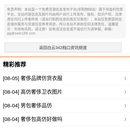
免责声明：本站是一个免费货源信息发布平台(非购物网站）属于非盈利性质
平台，全站内容信息及图片均由用户自行上传发布，版权、知识产权、法律
责任均归上传者所有（请自行斟酌信息的真实可靠性），本站仅免费提供信
息储存服务与货源信息参考用途，所以本站不承担任何法律责任。温馨提
示：市场有风险，请注意！如有违法信息或不诚信行为请举报，邮箱：
gg@sxdx189.com
返回白云342档口资讯频道
精彩推荐
[08-05]
奢侈品牌仿货衣服
[08-04]
高仿奢侈卫衣图片
[08-04]
男包奢侈品仿
[08-04]
奢侈包高仿好做吗