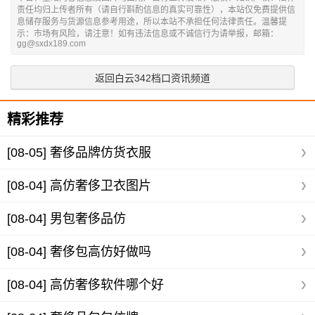
责任均归上传者所有（请自行斟酌信息的真实可靠性），本站仅免费提供信
息储存服务与货源信息参考用途，所以本站不承担任何法律责任。温馨提
示：市场有风险，请注意！如有违法信息或不诚信行为请举报，邮箱：
gg@sxdx189.com
返回白云342档口资讯频道
精彩推荐
[08-05]
奢侈品牌仿货衣服
[08-04]
高仿奢侈卫衣图片
[08-04]
男包奢侈品仿
[08-04]
奢侈包高仿好做吗
[08-04]
高仿奢侈软件哪个好