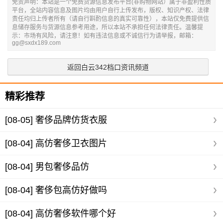
免责声明：本站是一个免费货源信息发布平台(非购物网站）属于非盈利性质
平台，全站内容信息及图片均由用户自行上传发布，版权、知识产权、法律
责任均归上传者所有（请自行斟酌信息的真实可靠性），本站仅免费提供信
息储存服务与货源信息参考用途，所以本站不承担任何法律责任。温馨提
示：市场有风险，请注意！如有违法信息或不诚信行为请举报，邮箱：
gg@sxdx189.com
返回白云342档口资讯频道
精彩推荐
[08-05]
奢侈品牌仿货衣服
[08-04]
高仿奢侈卫衣图片
[08-04]
男包奢侈品仿
[08-04]
奢侈包高仿好做吗
[08-04]
高仿奢侈软件哪个好