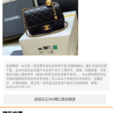
免責聲明：本站是一個免費貨源信息發佈平臺(非購物網站）屬於非盈利性質
平臺，全站內容信息及圖片均由用戶自行上傳發布，版權、知識產權、法律
責任均歸上傳者所有（請自行斟酌信息的真實可靠性），本站僅免費提供信
息儲存服務與貨源信息參考用途，所以本站不承擔任何法律責任。溫馨提
示：市場有風險，請注意！如有違法信息或不誠信行爲請舉報，郵箱：
gg@sxdx189.com
返回白云342檔口資訊頻道