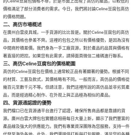
的Celine豆腐包價格不菲，於是市面上出現了高仿的產品，以較低的
價格滿足了部分消費者的需求。今日，我們將討論Celine豆腐包高仿
的價格問題。
二、高仿市場概述
在廣州白雲皮具城，一手貨源的比比皆是。關於Celine豆腐包的高仿
品，其價格也參差不齊。這裡的包包之所以有價格優勢，是因為沒有
中間商貯積差價。我們身為一手工廠貨源，對於產品的品質與價格有
著直接的把控。如果您有此需求，請掃面頁微信二維碼進行聯系。
三、高仿Celine豆腐包的價格範圍
高仿的Celine豆腐包在價格上通常較正品有著顯著的優勢。根據不同
的材質、工藝及款式，其價格略有不同。一般而言，高仿品的價格從
幾百元至數千元不等。但請注意，我們這裡所說的高仿品並非劣質產
品，而是經過精心制作、在外观上與正品極為相似的產品。
四、貨源通認證的優勢
我們檔口已在貨源通平台進行了認證，確保所售商品都是靠譜的貨
源。廣州白雲大牌包包實體店相冊每日大量上新，顯示了我們豐富的
產品線及強大的供應能力。我們有專業資深團隊為您服務，支持一件
代發至海外各地。此外，我們還提供打板與打包服務，滿足您的各種