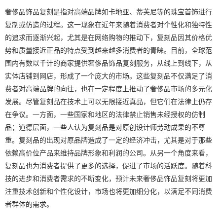
奢侈品饰品复刻是指对高端品牌如卡地亚、蒂芙尼等的珠宝首饰进行
复制或仿造的过程。这一现象在近年来随着消费者对个性化和独特性
的追求而逐渐兴起，尤其是在网络购物的推动下，复刻品因其价格优
势和质量接近正品的特点受到越来越多消费者的青睐。目前，全球范
围内有数以千计的商家提供奢侈品饰品复刻服务，从线上到线下，从
实体店铺到网店，形成了一个庞大的市场。这些复刻品不仅满足了消
费者对高端品牌的向往，也在一定程度上推动了奢侈品市场的多元化
发展。尽管复刻品在技术上可以无限接近真品，但它们在法律上仍存
在争议。一方面，一些国家和地区的法律禁止销售未经授权的仿制
品；道德层面，一些人认为复刻品是对原创设计师劳动成果的不尊
重。复刻品的出现对原品牌造成了一定的经济冲击，尤其是对于那些
依赖高价位产品来维持品牌形象和利润的公司。从另一个角度来看，
复刻品也为消费者提供了更多的选择，促进了市场的活跃度。随着科
技的进步和消费者需求的不断变化，预计未来奢侈品饰品复刻将更加
注重技术创新和个性化设计，市场也将更加细分化，以满足不同消费
者群体的需求。