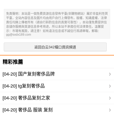
免責聲明：本站是一個免費貨源信息發佈平臺(非購物網站）屬於非盈利性質
平臺，全站內容信息及圖片均由用戶自行上傳發布，版權、知識產權、法律
責任均歸上傳者所有（請自行斟酌信息的真實可靠性），本站僅免費提供信
息儲存服務與貨源信息參考用途，所以本站不承擔任何法律責任。溫馨提
示：市場有風險，請注意！如有違法信息或不誠信行爲請舉報，郵箱：
gg@sxdx189.com
返回白云342檔口資訊頻道
精彩推薦
[04-20]
国产复刻奢侈品牌
[04-20]
tg复刻奢侈品
[04-20]
奢侈品复刻之家
[04-20]
奢侈品 服装 复刻