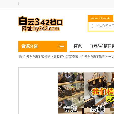
source of goods
首頁
白云342檔口
貨源分類
白云342檔口-繁體站
>
餐饮行业新闻资讯
>
白云342檔口資訊
>
一比