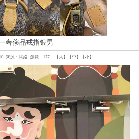
一奢侈品戒指银男
39:10 來源：網絡 瀏覽：
177
【
大
】【
中
】【
小
】