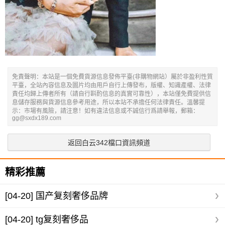
免責聲明：本站是一個免費貨源信息發佈平臺(非購物網站）屬於非盈利性質
平臺，全站內容信息及圖片均由用戶自行上傳發布，版權、知識產權、法律
責任均歸上傳者所有（請自行斟酌信息的真實可靠性），本站僅免費提供信
息儲存服務與貨源信息參考用途，所以本站不承擔任何法律責任。溫馨提
示：市場有風險，請注意！如有違法信息或不誠信行爲請舉報，郵箱：
gg@sxdx189.com
返回白云342檔口資訊頻道
精彩推薦
[04-20]
国产复刻奢侈品牌
[04-20]
tg复刻奢侈品