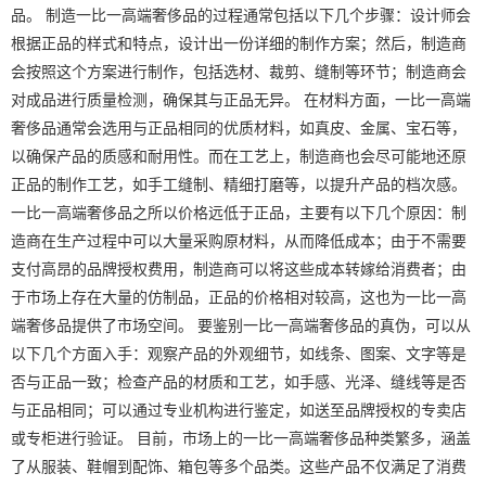
品。 制造一比一高端奢侈品的过程通常包括以下几个步骤：设计师会
根据正品的样式和特点，设计出一份详细的制作方案；然后，制造商
会按照这个方案进行制作，包括选材、裁剪、缝制等环节；制造商会
对成品进行质量检测，确保其与正品无异。 在材料方面，一比一高端
奢侈品通常会选用与正品相同的优质材料，如真皮、金属、宝石等，
以确保产品的质感和耐用性。而在工艺上，制造商也会尽可能地还原
正品的制作工艺，如手工缝制、精细打磨等，以提升产品的档次感。
一比一高端奢侈品之所以价格远低于正品，主要有以下几个原因：制
造商在生产过程中可以大量采购原材料，从而降低成本；由于不需要
支付高昂的品牌授权费用，制造商可以将这些成本转嫁给消费者；由
于市场上存在大量的仿制品，正品的价格相对较高，这也为一比一高
端奢侈品提供了市场空间。 要鉴别一比一高端奢侈品的真伪，可以从
以下几个方面入手：观察产品的外观细节，如线条、图案、文字等是
否与正品一致；检查产品的材质和工艺，如手感、光泽、缝线等是否
与正品相同；可以通过专业机构进行鉴定，如送至品牌授权的专卖店
或专柜进行验证。 目前，市场上的一比一高端奢侈品种类繁多，涵盖
了从服装、鞋帽到配饰、箱包等多个品类。这些产品不仅满足了消费