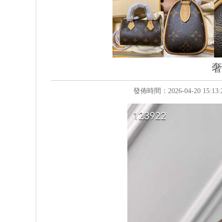
奢
發佈時間：2026-04-20 15: