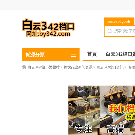
source of goods
首頁
白云342檔口
貨源分類
白云342檔口-繁體站
>
餐饮行业新闻资讯
>
白云342檔口資訊
>
奢侈