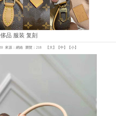
侈品 服装 复刻
13:20 來源：網絡 瀏覽：
218
【
大
】【
中
】【
小
】