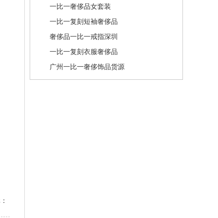
一比一奢侈品女套装
一比一复刻短袖奢侈品
奢侈品一比一戒指深圳
一比一复刻衣服奢侈品
广州一比一奢侈饰品货源
輯：