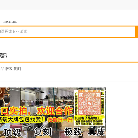
merchant
資訊
品 服装 复刻