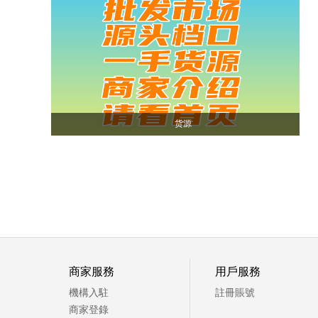
货源
商家服務
用戶服務
機構入駐
註冊賬號
商家登錄