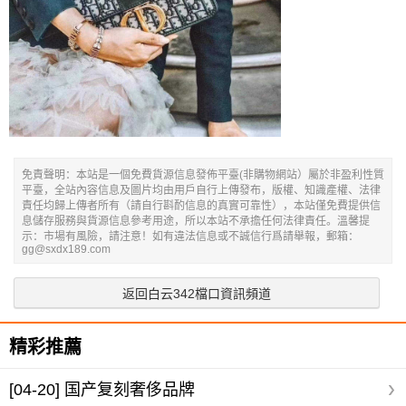
免責聲明：本站是一個免費貨源信息發佈平臺(非購物網站）屬於非盈利性質
平臺，全站內容信息及圖片均由用戶自行上傳發布，版權、知識產權、法律
責任均歸上傳者所有（請自行斟酌信息的真實可靠性），本站僅免費提供信
息儲存服務與貨源信息參考用途，所以本站不承擔任何法律責任。溫馨提
示：市場有風險，請注意！如有違法信息或不誠信行爲請舉報，郵箱：
gg@sxdx189.com
返回白云342檔口資訊頻道
精彩推薦
[04-20]
国产复刻奢侈品牌