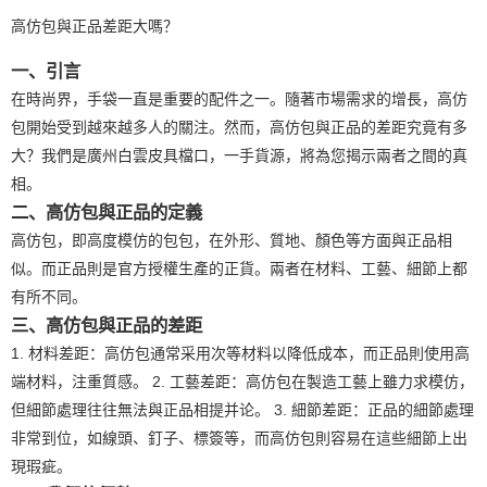
高仿包與正品差距大嗎？
一、引言
在時尚界，手袋一直是重要的配件之一。隨著市場需求的增長，高仿
包開始受到越來越多人的關注。然而，高仿包與正品的差距究竟有多
大？我們是廣州白雲皮具檔口，一手貨源，將為您揭示兩者之間的真
相。
二、高仿包與正品的定義
高仿包，即高度模仿的包包，在外形、質地、顏色等方面與正品相
似。而正品則是官方授權生產的正貨。兩者在材料、工藝、細節上都
有所不同。
三、高仿包與正品的差距
1. 材料差距：高仿包通常采用次等材料以降低成本，而正品則使用高
端材料，注重質感。 2. 工藝差距：高仿包在製造工藝上雖力求模仿，
但細節處理往往無法與正品相提并论。 3. 細節差距：正品的細節處理
非常到位，如線頭、釘子、標簽等，而高仿包則容易在這些細節上出
現瑕疵。