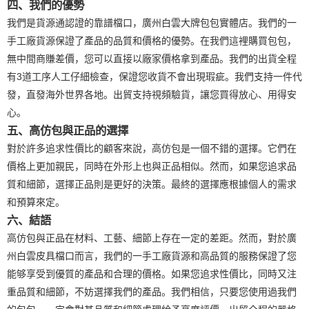
四、我們的優勢
我們是貨源通認證的靠譜檔口，廣州白雲大牌包包實體店。我們的一
手工廠貨源保證了產品的品質和價格的優勢。在我們這裡購買包包，
無中間商賺差價，您可以直接以廠家價格拿到產品。我們的出貨全程
有3道工序人工仔細檢查，保證您收貨不會出現瑕疵。我們支持一件代
發，直發海外世界各地。出貿支持視頻驗貨，讓您買得放心、用得安
心。
五、高仿包與正品的選擇
對於許多追求性價比的顧客來說，高仿包是一個不錯的選擇。它們在
價格上更加親民，同時在外形上也與正品相似。然而，如果您追求品
質和細節，選擇正品則是更好的決策。最終的選擇應根據個人的需求
和預算來定。
六、結語
高仿包與正品在材料、工藝、細節上存在一定的差距。然而，對於廣
州白雲皮具檔口而言，我們的一手工廠貨源和高品質的服務保證了您
能够享受到優質的產品和合理的價格。如果您追求性價比，同時又注
重品質和細節，不妨選擇我們的產品。我們相信，只要您使用過我們