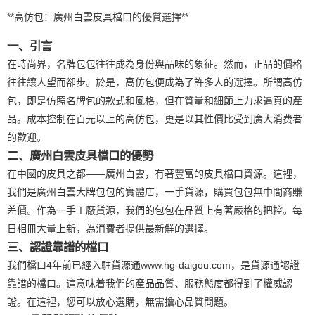
**高仿包：廣州白雲皮具檔口的優質選擇**
一、引言
在時尚界，名牌包包往往成為身份與品味的象征。然而，正品的價格
往往讓人望而卻步。於是，高仿包便成為了許多人的選擇。所謂高仿
包，即是仿照名牌包的款式和風格，但在質量和細節上力求逼真的產
品。成本控制在百元以上的高仿包，更是以其性價比受到廣大消费者
的歡迎。
二、廣州白雲皮具檔口的優勢
在中國的皮具之都——廣州白雲，有著豐富的皮具檔口資源。這裡，
我們是廣州白雲大牌包包的實體店，一手貨源，購買包包無中間商賺
差價。作為一手工廠貨源，我們的包包在品質上有著嚴格的把控。每
日相冊大量上新，為消費者提供最新鮮的選擇。
三、認證靠譜的檔口
我們檔口4年前已經入駐貨源通www.hg-daigou.com，是貨源通認證
靠譜的檔口。這意味着我們的產品品質、服務態度都得到了權威認
證。在這裡，您可以放心選購，無需擔心品質問題。