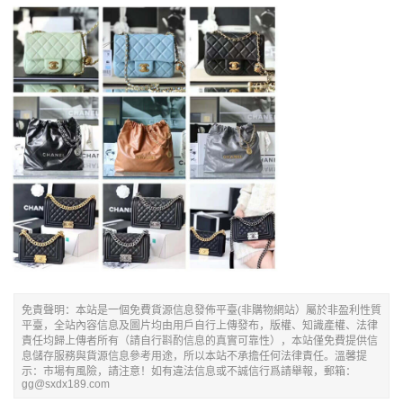
免責聲明：本站是一個免費貨源信息發佈平臺(非購物網站）屬於非盈利性質
平臺，全站內容信息及圖片均由用戶自行上傳發布，版權、知識產權、法律
責任均歸上傳者所有（請自行斟酌信息的真實可靠性），本站僅免費提供信
息儲存服務與貨源信息參考用途，所以本站不承擔任何法律責任。溫馨提
示：市場有風險，請注意！如有違法信息或不誠信行爲請舉報，郵箱：
gg@sxdx189.com