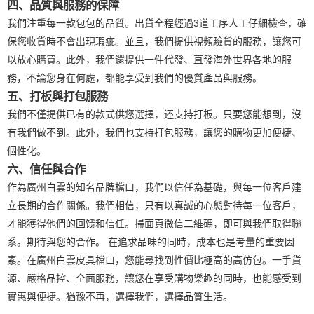
四、品質與服務的保障
我們注重每一款包包的品質。出貨全程經過3道工序人工仔細檢查，確
保您收貨時不會出現瑕疵。並且，我們提供視頻驗貨的服務，讓您可
以放心購買。此外，我們還提供一件代發、直發海外世界各地的服
務，不論您身在何處，都能享受到我們的優質產品與服務。
五、打板與打包服務
我們不僅提供已有的款式供您選擇，还支持打板。只要您能想到，沒
有我們做不到。此外，我們也支持打包服務，讓您的購物更加便捷、
個性化。
六、信任與合作
作為廣州白雲的知名品牌檔口，我們以信任為基礎，與每一位客戶建
立長期的合作關係。我們相信，只有以真誠的心態對待每一位客戶，
才能獲得他們的回馈和信任。掃面頁微信二維碼，即可與我們取得聯
系。期待與您的合作。 在追求品味的同時，成本也是考量的重要因
素。在廣州白雲皮具檔口，您能尋找到性價比極高的高仿包。一手貨
源、嚴格品控、全面服務，讓您在享受購物樂趣的同時，也能感受到
實惠與便捷。猶豫不再，選擇我們，選擇品質生活。