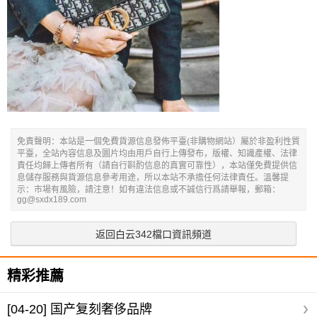
免責聲明：本站是一個免費貨源信息發佈平臺(非購物網站）屬於非盈利性質
平臺，全站內容信息及圖片均由用戶自行上傳發布，版權、知識產權、法律
責任均歸上傳者所有（請自行斟酌信息的真實可靠性），本站僅免費提供信
息儲存服務與貨源信息參考用途，所以本站不承擔任何法律責任。溫馨提
示：市場有風險，請注意！如有違法信息或不誠信行爲請舉報，郵箱：
gg@sxdx189.com
返回白云342檔口資訊頻道
精彩推薦
[04-20]
国产复刻奢侈品牌