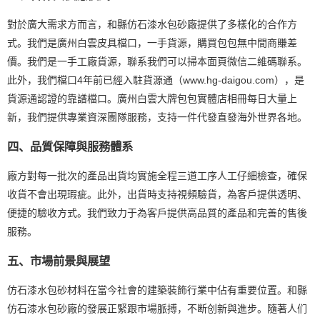
對於廣大需求方而言，和縣仿石漆水包砂廠提供了多樣化的合作方
式。我們是廣州白雲皮具檔口，一手貨源，購買包包無中間商賺差
價。我們是一手工廠貨源，聯系我們可以掃本面頁微信二維碼聯系。
此外，我們檔口4年前已經入駐貨源通（www.hg-daigou.com），是
貨源通認證的靠譜檔口。廣州白雲大牌包包實體店相冊每日大量上
新，我們提供專業資深團隊服務，支持一件代發直發海外世界各地。
四、品質保障與服務體系
廠方對每一批次的產品出貨均實施全程三道工序人工仔細檢查，確保
收貨不會出現瑕疵。此外，出貨時支持視頻驗貨，為客戶提供透明、
便捷的驗收方式。我們致力于為客戶提供高品質的產品和完善的售後
服務。
五、市場前景與展望
仿石漆水包砂材料在當今社會的建築裝飾行業中佔有重要位置。和縣
仿石漆水包砂廠的發展正緊跟市場脈搏，不断创新與進步。隨著人们